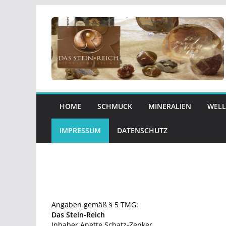
Zum
Inhalt
springen
HOME
SCHMUCK
MINERALIEN
WELL
IMPRESSUM
DATENSCHUTZ
Angaben gemäß § 5 TMG:
Das Stein-Reich
Inhaber Anette Schatz-Zenker