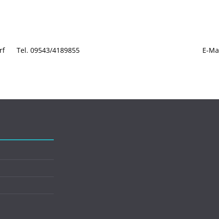
rf
Tel. 09543/4189855
E-Ma