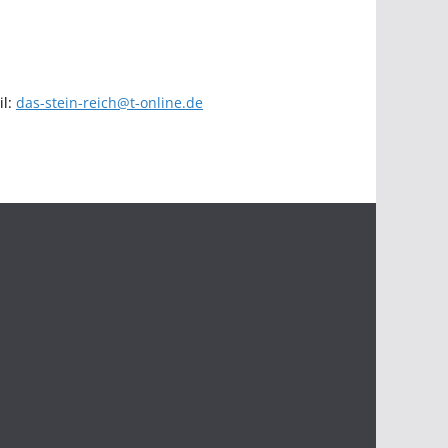
il:
das-stein-reich@t-online.de